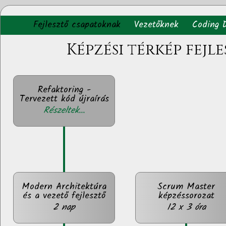
Fejlesztő csapatoknak
Vezetőknek
Coding 
Képzési térkép fejl
Refaktoring -
Tervezett kód újraírás
Részeltek...
Modern Architektúra
Scrum Master
és a vezető fejlesztő
képzéssorozat
2 nap
12 x 3 óra