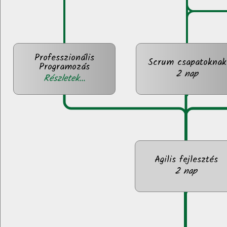
Professzionális
Scrum csapatoknak
Programozás
2 nap
Részletek...
Agilis fejlesztés
2 nap