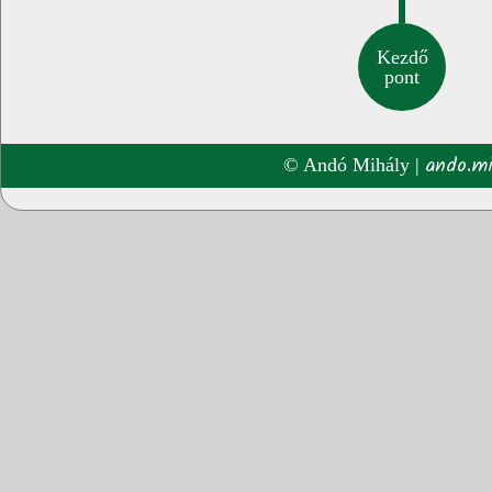
Kezdő
pont
ando.mi
© Andó Mihály |